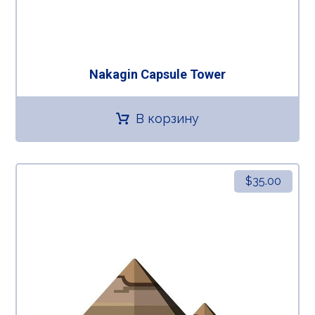
Nakagin Capsule Tower
В корзину
$
35.00