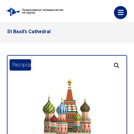
St Basil’s Cathedral
Распродажа!