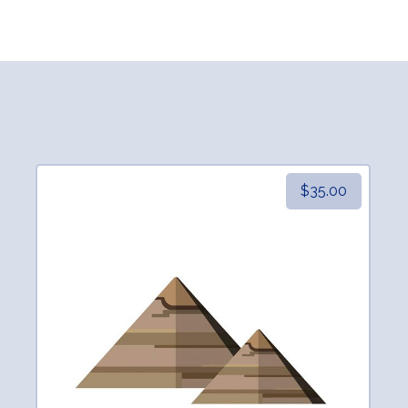
$
35.00