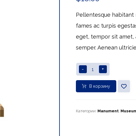
Pellentesque habitant 
fames ac turpis egestas
eget, tempor sit amet,
semper. Aenean ultricie
-
+
В корзину
Категории:
Manument
,
Museu