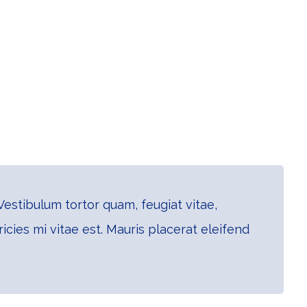
estibulum tortor quam, feugiat vitae,
cies mi vitae est. Mauris placerat eleifend