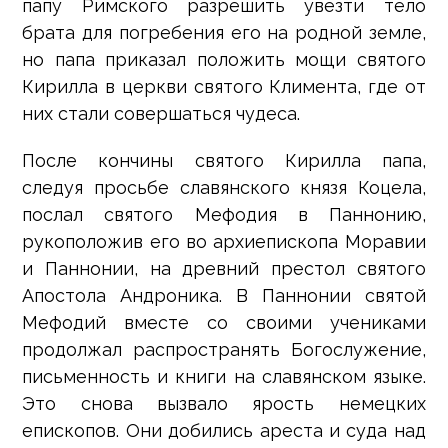
папу Римского разрешить увезти тело
брата для погребения его на родной земле,
но папа приказал положить мощи святого
Кирилла в церкви святого Климента, где от
них стали совершаться чудеса.
После кончины святого Кирилла папа,
следуя просьбе славянского князя Коцела,
послал святого Мефодия в Паннонию,
рукоположив его во архиепископа Моравии
и Паннонии, на древний престол святого
Апостола Андроника. В Паннонии святой
Мефодий вместе со своими учениками
продолжал распространять Богослужение,
письменность и книги на славянском языке.
Это снова вызвало ярость немецких
епископов. Они добились ареста и суда над