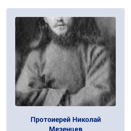
Протоиерей Николай
Мезенцев