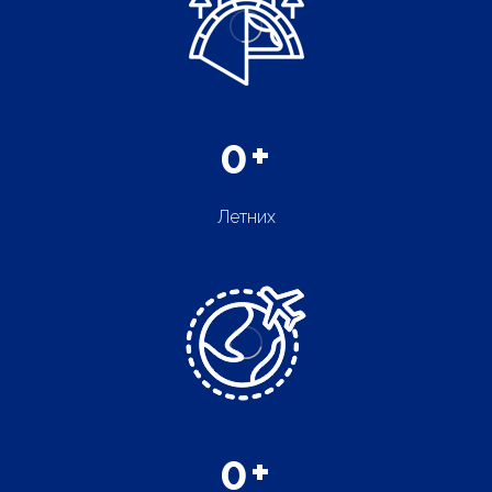
0
+
Летних
0
+